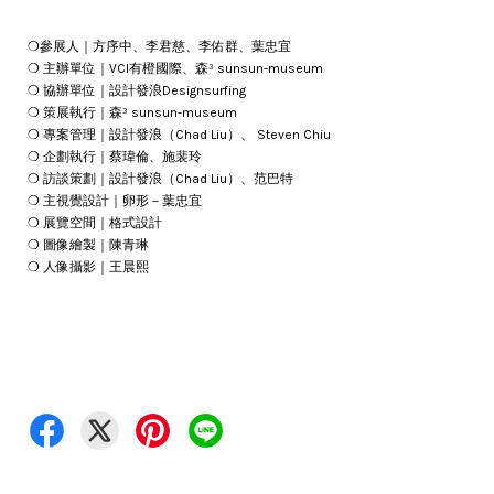
❍參展人｜方序中、李君慈、李佑群、葉忠宜
❍ 主辦單位｜VCI有橙國際、森³ sunsun-museum
❍ 協辦單位｜設計發浪Designsurfing
❍ 策展執行｜森³ sunsun-museum
❍ 專案管理｜設計發浪（Chad Liu）、 Steven Chiu
❍ 企劃執行｜蔡瑋倫、施裴玲
❍ 訪談策劃｜設計發浪（Chad Liu）、范巴特
❍ 主視覺設計｜卵形－葉忠宜
❍ 展覽空間｜格式設計
❍ 圖像繪製｜陳青琳
❍ 人像攝影｜王晨熙