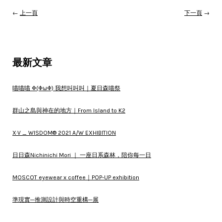
←
上一頁
下一頁
→
最新文章
喵喵喵 Φ(ΦωΦ) 我想叫叫叫｜夏日森喵祭
群山之島與神在的地方｜From Island to K2
X·V _ WISDOM® 2021 A/W EXHIBITION
日日森Nichinichi Mori ｜ 一座日系森林，陪你每一日
MOSCOT eyewear x coffee｜POP-UP exhibition
準現實─推測設計與時空重構─展