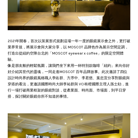
2021年開春，首次以策展形式規劃這場一年一度的眼鏡展示會之外，更打破
業界常規，將展示會與大家分享，以 MOSCOT 品牌色作為展示空間定調，
打造出從紐約空降台北的「MOSCOT eyewear x coffee」的限定空間體
驗。
像是朋友般的輕鬆氛圍，讓我們坐下來用一杯特別款咖啡「紐約」來向你好
好介紹其世代的靈魂，一同走進MOSCOT 百年品牌故事。此次邀請了四位
設計時尚界的眼鏡風格職人李佑群、方序中、李君慈、葉忠宜分享對眼鏡與
穿搭的看法，更邀請國際時尚大師李祐群與 VCI有橙國際主理人孫士勛，進
行一場打破商業框架的眼鏡對談，從產業面、時尚面、市場面，到平日穿
搭，探討關於眼鏡你所不知道的事情。