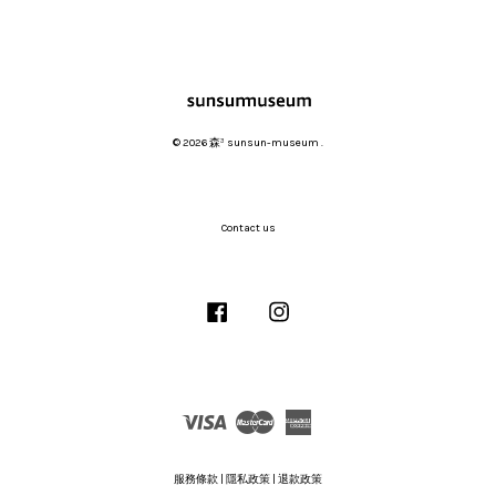
© 2026 森³ sunsun-museum .
Contact us
Facebook
Instagram
Visa
Master
American
Express
服務條款
|
隱私政策
|
退款政策