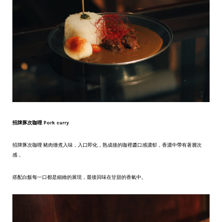
招牌豚次咖哩 Pork curry
招牌豚次咖哩 豬肉燉煮入味，入口即化，熟成後的咖裡醬口感濃郁，香濃中帶有著層次
感，
搭配白飯每一口都是細緻的展現，最後回味在甘甜的香氣中。