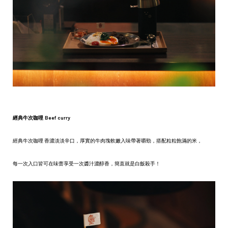
經典牛次咖哩 Beef curry
經典牛次咖哩 香濃淡淡辛口，厚實的牛肉塊軟嫩入味帶著嚼勁，搭配粒粒飽滿的米，
每一次入口皆可在味蕾享受一次醬汁濃醇香，簡直就是白飯殺手！