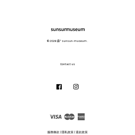
© 2026 森³ sunsun-museum .
Contact us
Facebook
Instagram
Visa
Master
American
Express
服務條款
|
隱私政策
|
退款政策