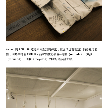
Aesop 與 RÆBURN 透過不同對話與探索，挖掘環境友善設計的各種可能
性，同時秉持著 RÆBURN 品牌的核心價值─再製（remade）、減少
（reduced）、回收（recycled）的理念為設計主軸。