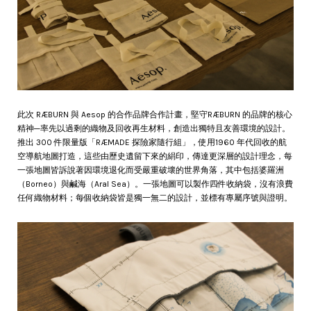
此次 RÆBURN 與 Aesop 的合作品牌合作計畫，堅守RÆBURN 的品牌的核心
精神─率先以過剩的織物及回收再生材料，創造出獨特且友善環境的設計。
推出 300 件限量版「RÆMADE 探險家隨行組」，使用1960 年代回收的航
空導航地圖打造，這些由歷史遺留下來的絹印，傳達更深層的設計理念，每
一張地圖皆訴說著因環境退化而受嚴重破壞的世界角落，其中包括婆羅洲
（Borneo）與鹹海（Aral Sea）。一張地圖可以製作四件收納袋，沒有浪費
任何織物材料；每個收納袋皆是獨一無二的設計，並標有專屬序號與證明。