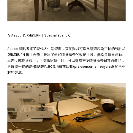
// Aesop & RÆBURN｜Special Event //
Aesop 體貼考慮了現代人生活習慣，首度與以打造永續環境為主軸的設計品
牌RÆBURN 攜手合作，推出了便於隨身攜帶的收納手袋。無論是每日通勤、
出差，或長途旅行，「探險家隨行組」可以讓您方便隨身攜帶日常必備品，
更值得一提的是-收納袋以80%消費前回收(pre-consumer recycled) 的再生
材料製成。