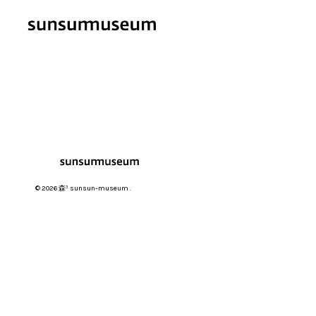
© 2026 森³ sunsun-museum .