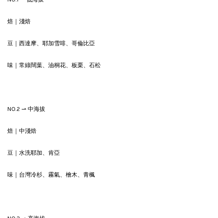
焙｜淺焙
豆｜西達摩、耶加雪啡、哥倫比亞
味｜常綠闊葉、油桐花、板栗、石松
NO.2 ⇀ 中海拔
焙｜中淺焙
豆｜水洗耶加、肯亞
味｜台灣冷杉、霧氣、檜木、青楓