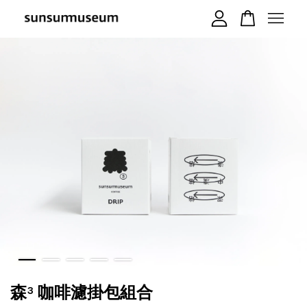
您的購物車目前還是空的。
繼續購物
森³ 咖啡濾掛包組合