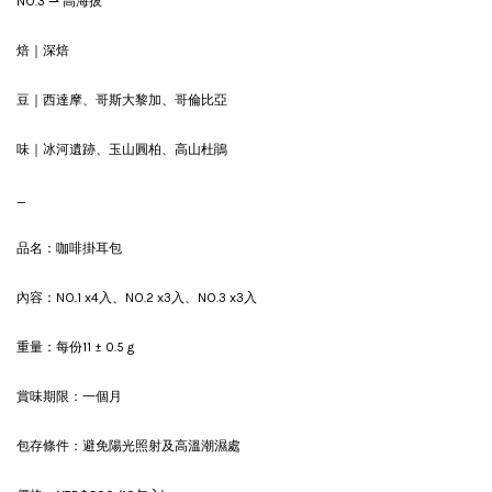
NO.3 ⇀ 高海拔
焙｜深焙
豆｜西達摩、哥斯大黎加、哥倫比亞
味｜冰河遺跡、玉山圓柏、高山杜鵑
_
品名：咖啡掛耳包
內容：NO.1 x4入、NO.2 x3入、NO.3 x3入
重量：每份11 ± 0.5 g
賞味期限：一個月
包存條件：避免陽光照射及高溫潮濕處