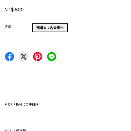
NT$ 500
選購
預購 5-7內天寄出
✷ DRIP BAG COFFEE✷
NO.1 ⇀ 低海拔